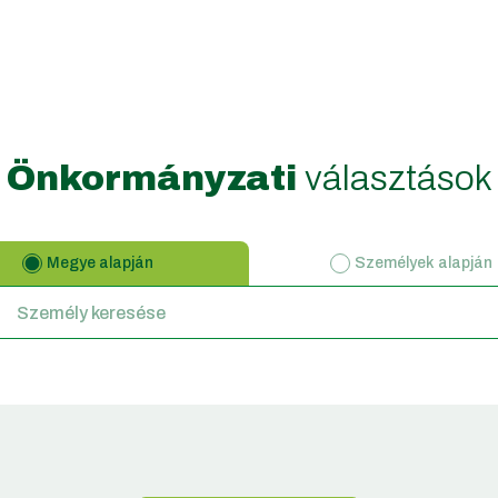
Önkormányzati
választások
Megye alapján
Személyek alapján