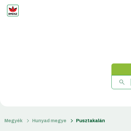
Megyék
Hunyad megye
Pusztakalán