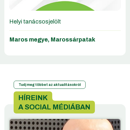
Helyi tanácsosjelölt
Maros megye
,
Marossárpatak
Tudj meg többet az aktualitásokról
HÍREINK
A SOCIAL MÉDIÁBAN