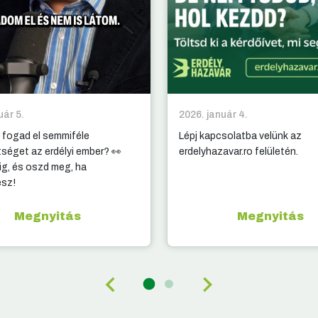
uár 5.
2026. január 4.
 fogad el semmiféle
Lépj kapcsolatba velünk az
tséget az erdélyi ember? 👀
erdelyhazavar.ro felületén.
g, és oszd meg, ha
esz!
Megnyitás
Megnyitás