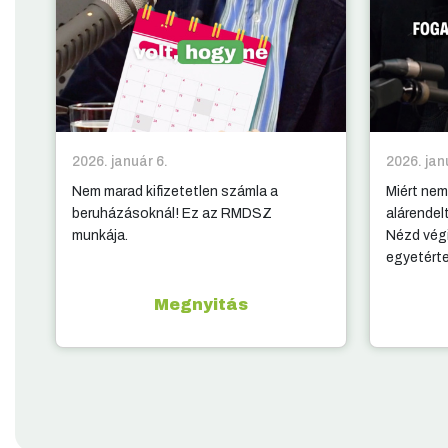
2026. január 6.
2026. jan
Nem marad kifizetetlen számla a
Miért nem
beruházásoknál! Ez az RMDSZ
alárendel
munkája.
Nézd végi
egyetért
Megnyitás