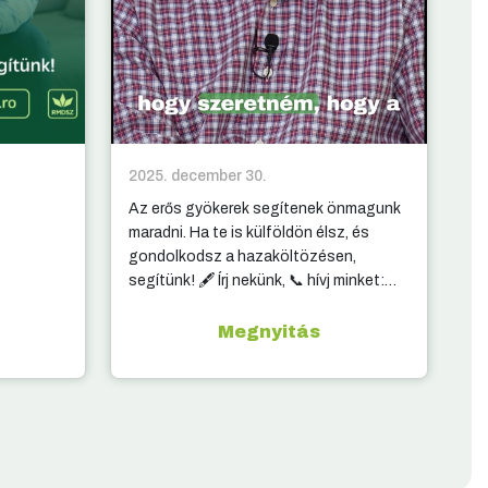
2025. december 30.
20
Az erős gyökerek segítenek önmagunk
10
maradni. Ha te is külföldön élsz, és
ki
gondolkodsz a hazaköltözésen,
segítünk! 🖋️ Írj nekünk, 📞 hívj minket:
elérhetőség a kommentben.
Megnyitás