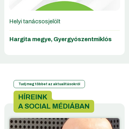
Helyi tanácsosjelölt
Hargita megye
,
Gyergyószentmiklós
Tudj meg többet az aktualitásokról
HÍREINK
A SOCIAL MÉDIÁBAN