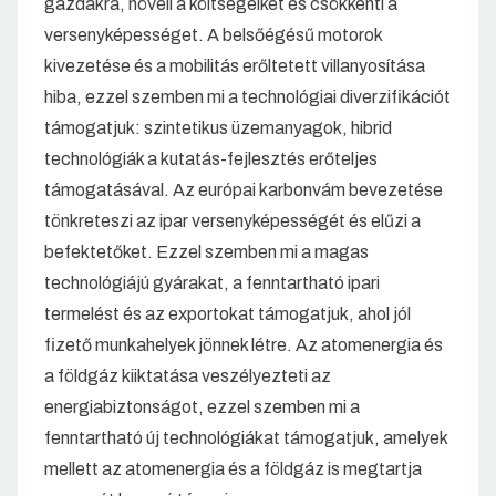
gazdákra, növeli a költségeiket és csökkenti a
versenyképességet. A belsőégésű motorok
kivezetése és a mobilitás erőltetett villanyosítása
hiba, ezzel szemben mi a technológiai diverzifikációt
támogatjuk: szintetikus üzemanyagok, hibrid
technológiák a kutatás-fejlesztés erőteljes
támogatásával. Az európai karbonvám bevezetése
tönkreteszi az ipar versenyképességét és elűzi a
befektetőket. Ezzel szemben mi a magas
technológiájú gyárakat, a fenntartható ipari
termelést és az exportokat támogatjuk, ahol jól
fizető munkahelyek jönnek létre. Az atomenergia és
a földgáz kiiktatása veszélyezteti az
energiabiztonságot, ezzel szemben mi a
fenntartható új technológiákat támogatjuk, amelyek
mellett az atomenergia és a földgáz is megtartja