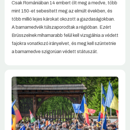
Csak Romániában 14 embert ölt meg a medve, több
mint 150-et sebesített meg az elmúlt években, és
több millió lejes károkat okozott a gazdaságokban.
A barnamedvék túlszaporodtak a régióban. Ezért
Brüsszelnek mihamarabb felül kell vizsgálnia a védett
fajokra vonatkozó irányelvet, és meg kell szüntetnie
a barnamedve szigorúan védett státuszát.