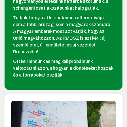
hagyományos értékeink háttérbe szorulnak, a
schengeni csatlakozásunkat halogatják.
Tudjuk, hogy az Uniónak nincs alternatívája:
sem a többi ország, sem a magyarok számára.
A magyar emberek most azt várják, hogy az
Unió megváltozzon. Az RMDSZ is ezt kéri: új
szemléletet, új lendületet és új vezetést
Brüsszelbe!
Ott kell lennünk és meg kell próbálnunk
változtatni azon, ahogyan a döntéseket hozzák
és a forrásokat osztják.