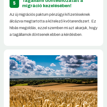
Tagállami döntéshozatalt a
5
migráció kezelésében!
Az új migrációs paktum pénzügyi kifizetéseknek
álcázva megtartotta a kötelező kvótarendszert. Ez
hibás megoldás, ezzel szemben mi azt akarjuk, hogy
a tagállamok döntsenek ebben a kérdésben.