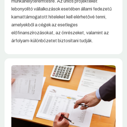
munkahelyteremtésre. Az uniós projekteket
lebonyolító vállalkozások esetében állami fedezetű
kamattámogatott hiteleket kell elérhetővé tenni,
amelyekből a cégek az esetleges
előfinanszírozásokat, az önrészeket, valamint az
árfolyam-különbözetet biztosítani tudják.