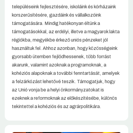
településeink fejlesztésére, iskoláink és kórházaink
korszerűsítésére, gazdáink és vállalkozóink
támogatására. Mindig hatékonyan éltünk a
támogatásokkal, az erdélyi, illetve a magyarok lakta
régiókba, megyékbe érkező uniós pénzeket jól
használtuk fel. Ahhoz azonban, hogy közösségeink
gyorsabb ütemben fejlődhessenek, több forrást
akarunk, valamint azoknak a programoknak, a
kohéziós alapoknak a további fenntartását, amelyek
a felzárkózást lehetővé teszik. Támogatjuk, hogy
az Unió vonja be a helyi önkormányzatokat is
ezeknek a reformoknak az előkészítésébe, különös
tekintettel a kohéziós és az agrárpolitikára.