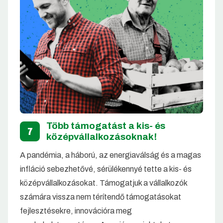
Több támogatást a kis- és
7
középvállalkozásoknak!
A pandémia, a háború, az energiaválság és a magas
infláció sebezhetővé, sérülékennyé tette a kis- és
középvállalkozásokat. Támogatjuk a vállalkozók
számára vissza nem térítendő támogatásokat
fejlesztésekre, innovációra meg